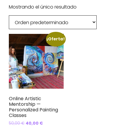
Mostrando el único resultado
¡Oferta!
Online Artistic
Mentorship —
Personalized Painting
Classes
El
El
50,00
€
40,00
€
precio
precio