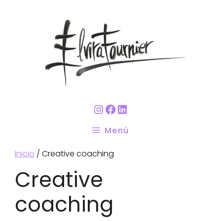
Saltar
al
contenido
Instagram
Facebook
LinkedIn
Menú
Inicio
/ Creative coaching
Creative
coaching